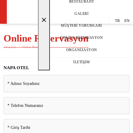
RESTAURANT
GALERI
close
TR
EN
MÜŞTERI YORUMLARI
Online Rezervasyon
ONLINE REZERVASYON
Anasayfa
Online Rezervasyon
ORGANIZASYON
İLETIŞIM
NAPA OTEL
*
Adınız Soyadınız
*
Telefon Numaranız
*
Giriş Tarihi