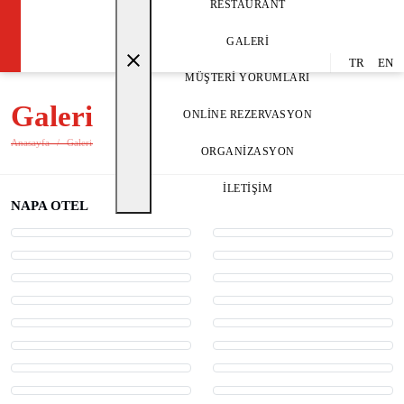
RESTAURANT
GALERI
close
TR
EN
MÜŞTERI YORUMLARI
Galeri
ONLINE REZERVASYON
Anasayfa
Galeri
ORGANIZASYON
İLETIŞIM
NAPA OTEL